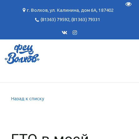
Пере
г. Волхов
,
ул. Калинина, дом 6А
,
187402
(81363) 79592
,
(81363) 79331
Назад к списку