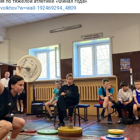
я по тяжёлой атлетике «Финал года».
c_volkhov?w=wall-192469294_4809