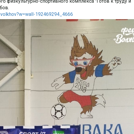
о физкультурно-спортивного комплекса "Готов к труду и
бов.
c_volkhov?w=wall-192469294_4666