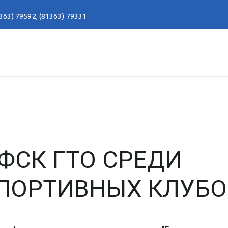
363) 79592
,
(81363) 79331
ФСК ГТО СРЕДИ
ПОРТИВНЫХ КЛУБО