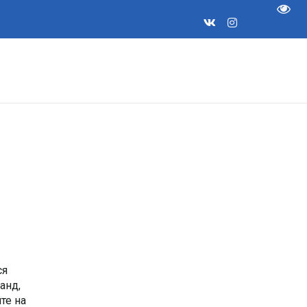
Пере
ся
анд,
те на