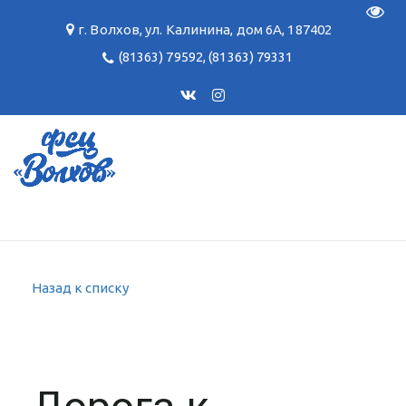
Пере
г. Волхов
,
ул. Калинина, дом 6А
,
187402
(81363) 79592
,
(81363) 79331
Назад к списку