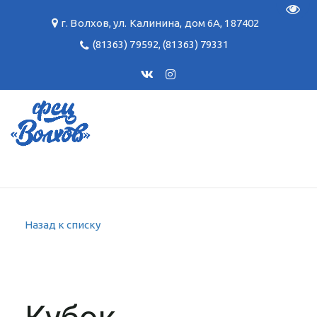
Пере
г. Волхов
,
ул. Калинина, дом 6А
,
187402
(81363) 79592
,
(81363) 79331
Назад к списку