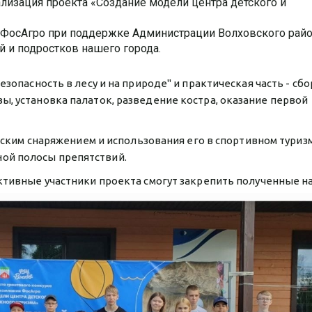
ализация проекта «Создание модели центра детского и
и ФосАгро при поддержке Администрации Волховского райо
ей и подростков нашего города.
зопасность в лесу и на природе" и практическая часть - сбо
ы, установка палаток, разведение костра, оказание первой
ческим снаряжением и использования его в спортивном туриз
ой полосы препятствий.
ктивные участники проекта смогут закрепить полученные н