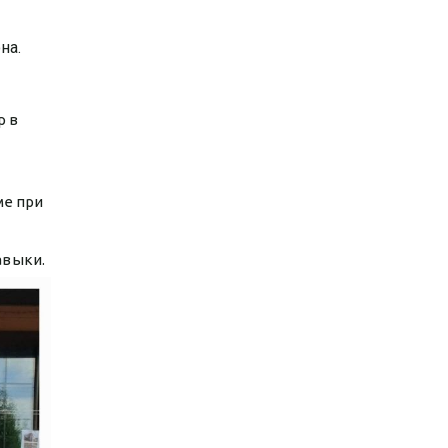
на.
р в
ме при
авыки.