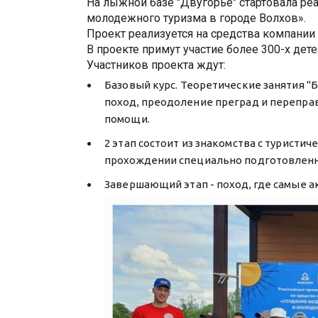
На лыжной базе "Двугорье" стартовала ре
молодежного туризма в городе Волхов».
Проект реализуется на средства компани
В проекте примут участие более 300-х дет
Участников проекта ждут:
Базовый курс. Теоретические занятия "Бе
поход, преодоление преград и переправ
помощи.
2 этап состоит из знакомства с туристи
прохождении специально подготовленн
Завершающий этап - поход, где самые а