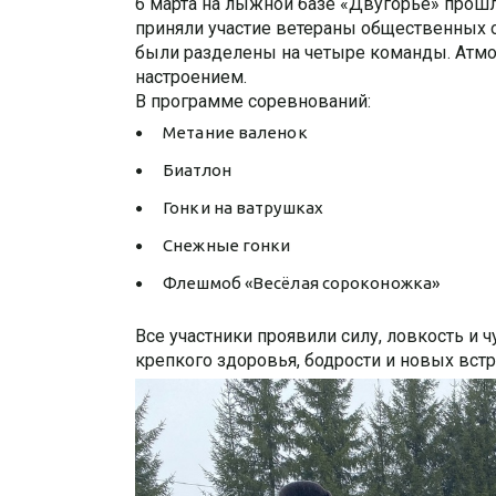
6 марта на лыжной базе «Двугорье» прош
приняли участие ветераны общественных ор
были разделены на четыре команды. Атмо
настроением.
В программе соревнований:
Метание валенок
Биатлон
Гонки на ватрушках
Снежные гонки
Флешмоб «Весёлая сороконожка»
Все участники проявили силу, ловкость и 
крепкого здоровья, бодрости и новых вст