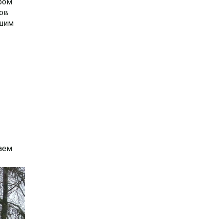
ром
ков
ошим
лаем