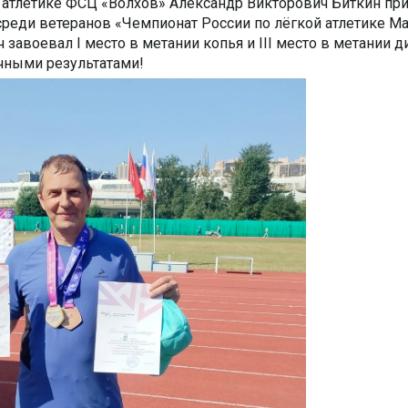
 атлетике ФСЦ «Волхов» Александр Викторович Биткин пр
среди ветеранов «Чемпионат России по лёгкой атлетике Ма
завоевал I место в метании копья и III место в метании д
чными результатами!