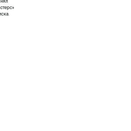
инял
стерс»
иска.