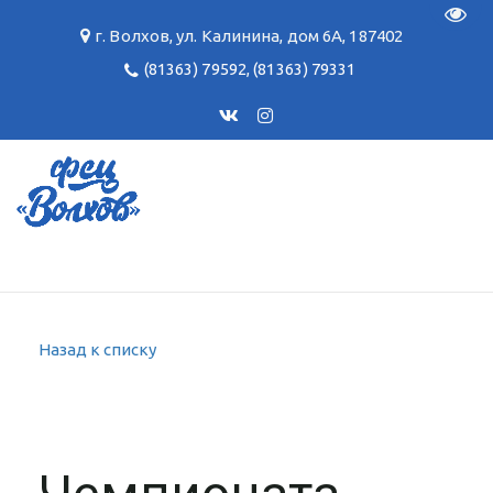
Пере
г. Волхов
,
ул. Калинина, дом 6А
,
187402
(81363) 79592
,
(81363) 79331
Назад к списку