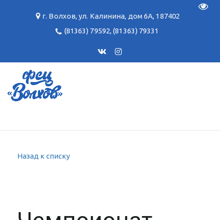
Пере
г. Волхов
,
ул. Калинина, дом 6А
,
187402
(81363) 79592
,
(81363) 79331
Назад к списку