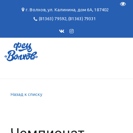
Пере
г. Волхов
,
ул. Калинина, дом 6А
,
187402
(81363) 79592
,
(81363) 79331
Назад к списку