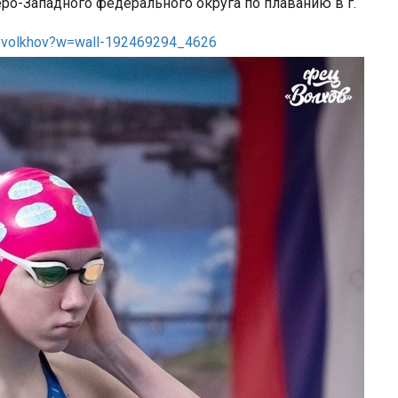
о-Западного федерального округа по плаванию в г.
c_volkhov?w=wall-192469294_4626