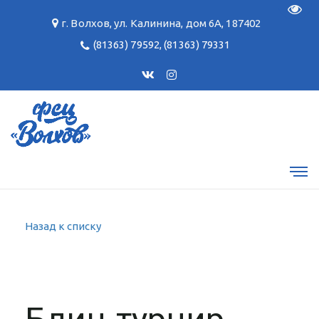
Пере
г. Волхов
,
ул. Калинина, дом 6А
,
187402
(81363) 79592
,
(81363) 79331
Назад к списку