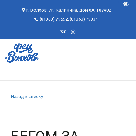
Пере
г. Волхов
,
ул. Калинина, дом 6А
,
187402
(81363) 79592
,
(81363) 79331
Назад к списку