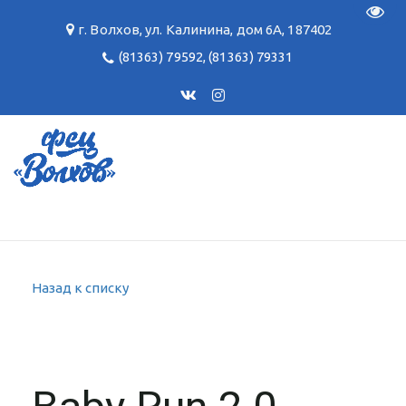
Пере
г. Волхов
,
ул. Калинина, дом 6А
,
187402
(81363) 79592
,
(81363) 79331
Назад к списку