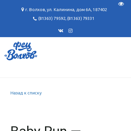
Пере
г. Волхов
,
ул. Калинина, дом 6А
,
187402
(81363) 79592
,
(81363) 79331
Назад к списку