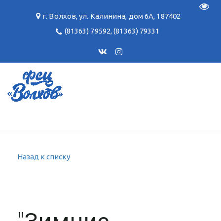
Пере
г. Волхов
,
ул. Калинина, дом 6А
,
187402
(81363) 79592
,
(81363) 79331
Назад к списку