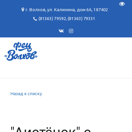
Пере
г. Волхов
,
ул. Калинина, дом 6А
,
187402
(81363) 79592
,
(81363) 79331
Назад к списку