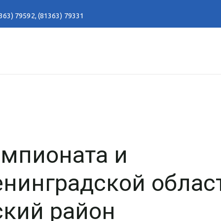
363) 79592
,
(81363) 79331
емпионата и
енинградской облас
ский район