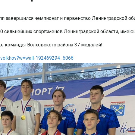
п завершился чемпионат и первенство Ленинградской об
200 сильнейших спортсменов Ленинградской области, имею
ке команды Волховского района 37 медалей!
c_volkhov?w=wall-192469294_6066