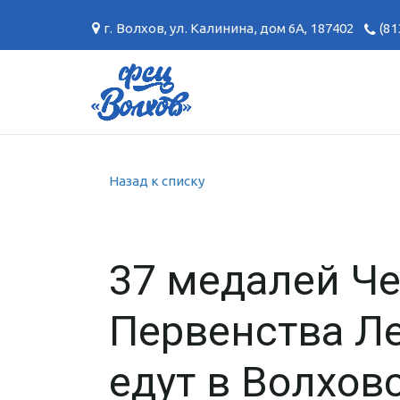
г. Волхов
,
ул. Калинина, дом 6А
,
187402
(81
Назад к списку
37 медалей Ч
Первенства Л
едут в Волхов