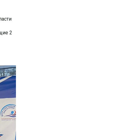
ласти
щие 2