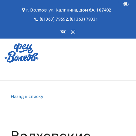
Пере
г. Волхов
,
ул. Калинина, дом 6А
,
187402
(81363) 79592
,
(81363) 79331
Назад к списку