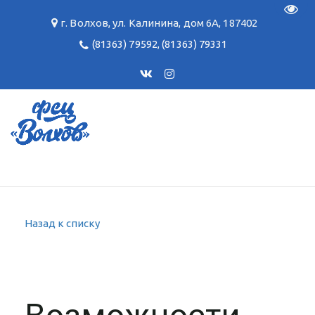
Пере
г. Волхов
,
ул. Калинина, дом 6А
,
187402
(81363) 79592
,
(81363) 79331
Назад к списку