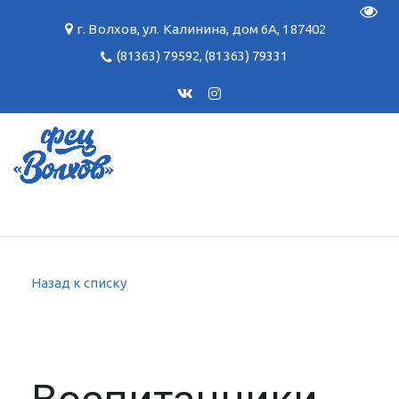
Пере
г. Волхов
,
ул. Калинина, дом 6А
,
187402
(81363) 79592
,
(81363) 79331
Назад к списку