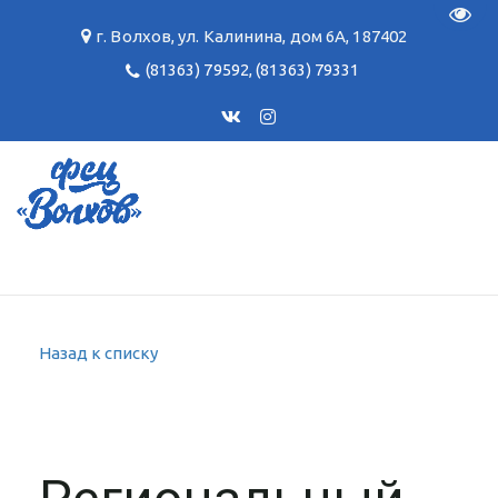
Пере
г. Волхов
,
ул. Калинина, дом 6А
,
187402
(81363) 79592
,
(81363) 79331
Назад к списку