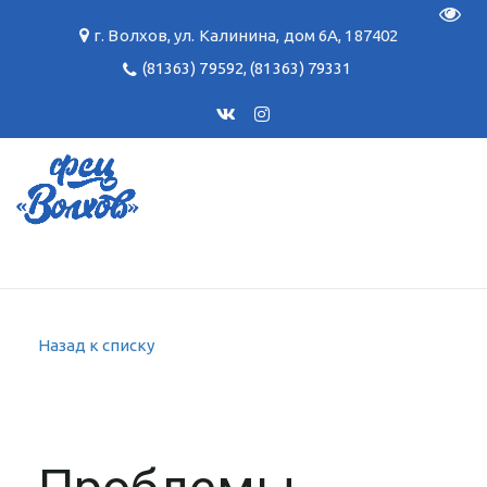
Пере
г. Волхов
,
ул. Калинина, дом 6А
,
187402
(81363) 79592
,
(81363) 79331
Назад к списку