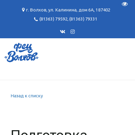
Пере
г. Волхов
,
ул. Калинина, дом 6А
,
187402
(81363) 79592
,
(81363) 79331
Назад к списку