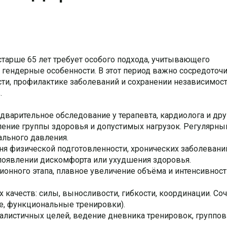
тарше 65 лет требует особого подхода, учитывающего
гендерные особенности. В этот период важно сосредоточи
и, профилактике заболеваний и сохранении независимости
.
варительное обследование у терапевта, кардиолога и дру
ление группы здоровья и допустимых нагрузок. Регулярны
ального давления.
я физической подготовленности, хронических заболевани
появлении дискомфорта или ухудшения здоровья.
ионного этапа, плавное увеличение объёма и интенсивност
 качеств: силы, выносливости, гибкости, координации. Со
е, функциональные тренировки).
еалистичных целей, ведение дневника тренировок, группо