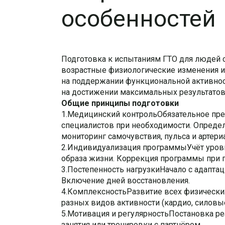
особенностей
Подготовка к испытаниям ГТО для людей с
возрастные физиологические изменения и 
на поддержании функциональной активност
на достижении максимальных результатов
Общие принципы подготовки
1.Медицинский контрольОбязательное пред
специалистов при необходимости. Опреде
мониторинг самочувствия, пульса и артери
2.Индивидуализация программыУчёт уровн
образа жизни. Коррекция программы при 
3.Постепенность нагрузкиНачало с адаптац
Включение дней восстановления.
4.КомплексностьРазвитие всех физических
разных видов активности (кардио, силовы
5.Мотивация и регулярностьПостановка р
занятия или тренировки с партнёром.