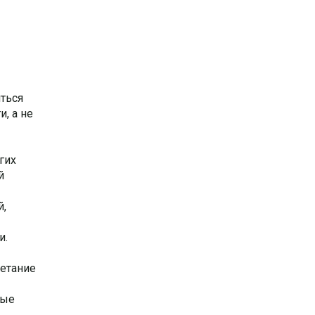
ться
, а не
гих
й
й,
и.
четание
вые