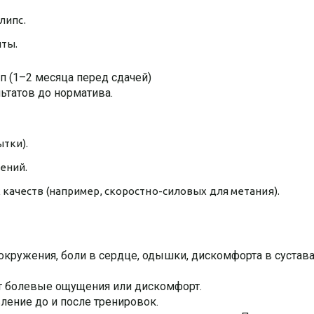
липс.
нты.
п (1–2 месяца перед сдачей)
льтатов до норматива.
тки).
ений.
качеств (например, скоростно-силовых для метания).
окружения, боли в сердце, одышки, дискомфорта в сустава
т болевые ощущения или дискомфорт.
ление до и после тренировок.