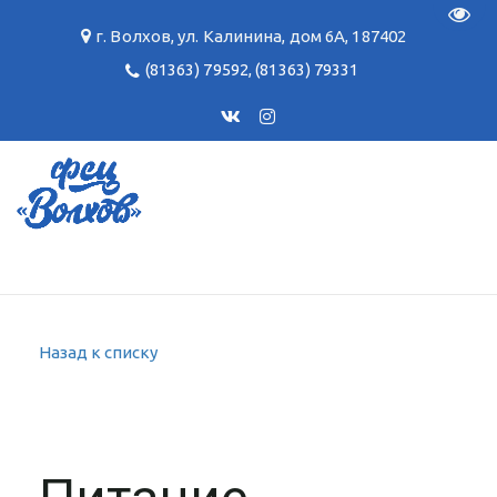
Пере
г. Волхов
,
ул. Калинина, дом 6А
,
187402
(81363) 79592
,
(81363) 79331
Назад к списку