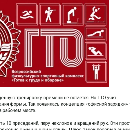
оценную тренировку времени не остаётся. Но ГТО учит
ния формы. Так появилась концепция «офисной зарядки»
а рабочем месте.
ать 10 приседаний, пару наклонов и вращений рук. Эти про
ряжение с мышц шеи и спины. Плюс, такой перерыв значи