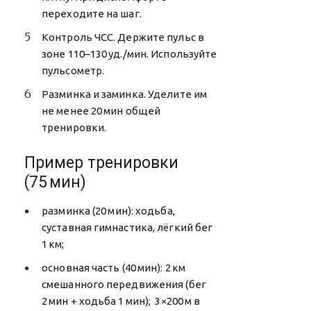
переходите на шаг.
Контроль ЧСС. Держите пульс в
зоне 110–130 уд./мин. Используйте
пульсометр.
Разминка и заминка. Уделите им
не менее 20 мин общей
тренировки.
Пример тренировки
(75 мин)
разминка (20 мин): ходьба,
суставная гимнастика, лёгкий бег
1 км;
основная часть (40 мин): 2 км
смешанного передвижения (бег
2 мин + ходьба 1 мин); 3×200 м в