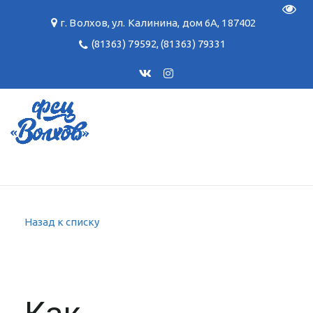
Пере
г. Волхов
,
ул. Калинина, дом 6А
,
187402
(81363) 79592
,
(81363) 79331
Назад к списку