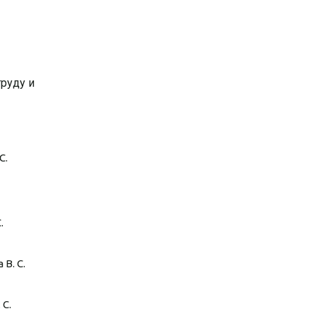
труду и
С.
.
В. С.
С.