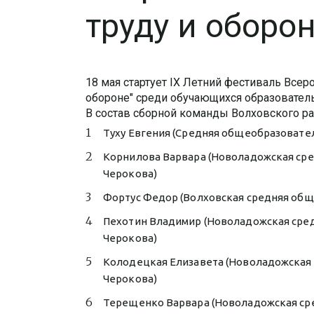
труду и оборон
18 мая стартует IX Летний фестиваль Всер
обороне" среди обучающихся образователь
В состав сборной команды Волховского р
Туху Евгения (Средняя общеобразовател
Корнилова Варвара (Новоладожская сре
Черокова)
Фортус Федор (Волховская средняя об
Пехотин Владимир (Новоладожская сред
Черокова)
Колодецкая Елизавета (Новоладожская 
Черокова)
Терещенко Варвара (Новоладожская сре