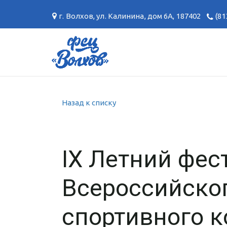
г. Волхов
,
ул. Калинина, дом 6А
,
187402
(81
Назад к списку
IX Летний фес
Всероссийског
спортивного к