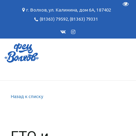
Пере
г. Волхов
,
ул. Калинина, дом 6А
,
187402
(81363) 79592
,
(81363) 79331
Назад к списку