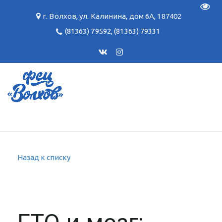
Пере
г. Волхов
,
ул. Калинина, дом 6А
,
187402
(81363) 79592
,
(81363) 79331
Назад к списку