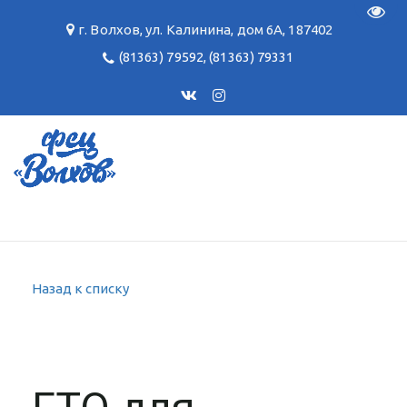
Пере
г. Волхов
,
ул. Калинина, дом 6А
,
187402
(81363) 79592
,
(81363) 79331
Назад к списку