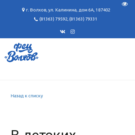
Пере
г. Волхов
,
ул. Калинина, дом 6А
,
187402
(81363) 79592
,
(81363) 79331
Назад к списку