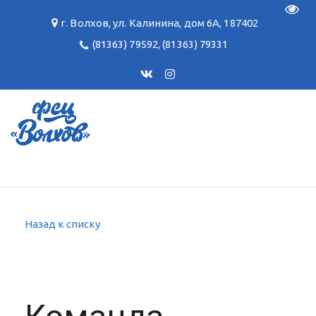
Пере
г. Волхов
,
ул. Калинина, дом 6А
,
187402
(81363) 79592
,
(81363) 79331
Назад к списку